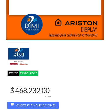
STOCK
DISPONIBLE
$ 468.232,00
c/iva
CUOTAS Y FINANCIACIONES