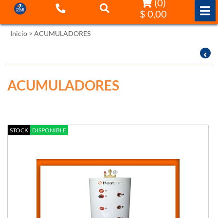
(
0
)
$ 0,00
Inicio
>
ACUMULADORES
Filtrar por:
Ordenar por:
ACUMULADORES
STOCK
DISPONIBLE