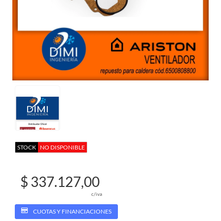
STOCK
NO DISPONIBLE
$ 337.127,00
c/iva
CUOTAS Y FINANCIACIONES