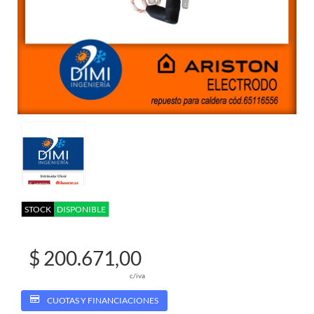
STOCK
DISPONIBLE
$ 200.671,00
c/iva
CUOTAS Y FINANCIACIONES