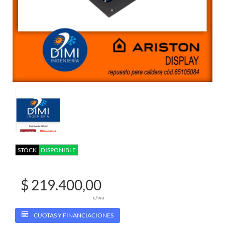
STOCK
DISPONIBLE
$ 219.400,00
c/iva
CUOTAS Y FINANCIACIONES