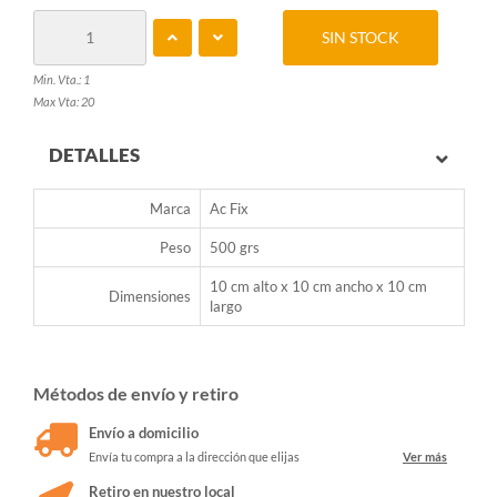
SIN STOCK
Min. Vta.: 1
Max Vta: 20
DETALLES
Marca
Ac Fix
Peso
500 grs
10 cm alto x 10 cm ancho x 10 cm
Dimensiones
largo
Métodos de envío y retiro
Envío a domicilio
Envía tu compra a la dirección que elijas
Ver más
Retiro en nuestro local