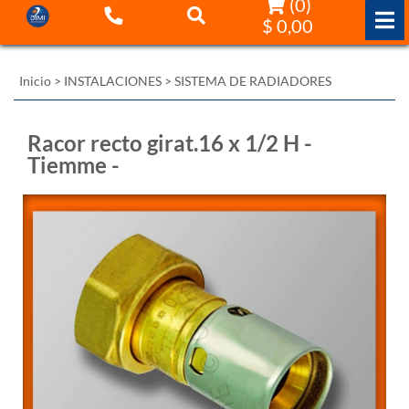
(
0
)
$ 0,00
Inicio
>
INSTALACIONES
>
SISTEMA DE RADIADORES
Racor recto girat.16 x 1/2 H -
Tiemme -