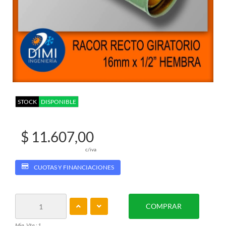
STOCK
DISPONIBLE
$ 11.607,00
c/iva
CUOTAS Y FINANCIACIONES
COMPRAR
Min. Vta.: 1