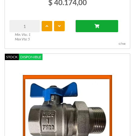
$ 40.174,00
Min. Vta.: 1
Max Vta: 5
c/iva
STOCK
DISPONIBLE