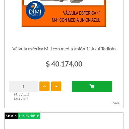
Válvula esferica MH con media unión 1" Azul Tadirán
$ 40.174,00
Min. Vta.: 1
Max Vta: 5
c/iva
STOCK
DISPONIBLE