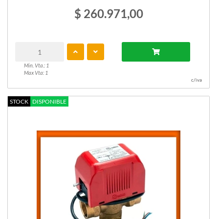
$ 260.971,00
Min. Vta.: 1
Max Vta: 1
c/iva
STOCK
DISPONIBLE