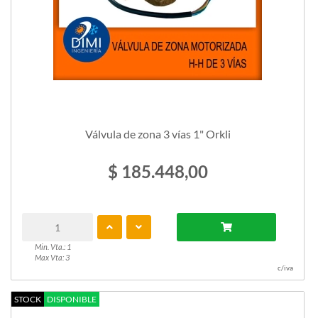
Válvula de zona 3 vías 1" Orkli
$ 185.448,00
Min. Vta.: 1
Max Vta: 3
c/iva
STOCK
DISPONIBLE