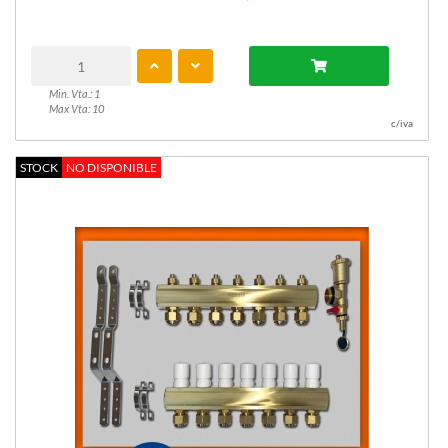
Min. Vta.: 1
Max Vta: 10
c/iva
STOCK
NO DISPONIBLE