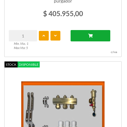
purgador
$ 405.955,00
Min. Vta.: 1
Max Vta: 5
c/iva
STOCK
DISPONIBLE