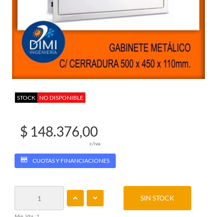
STOCK
NO DISPONIBLE
$ 148.376,00
c/iva
CUOTAS Y FINANCIACIONES
SIN STOCK
Min. Vta.: 1