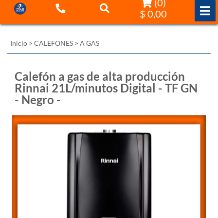
(
0
)
$ 0,00
Inicio
>
CALEFONES
>
A GAS
Calefón a gas de alta producción
Rinnai 21L/minutos Digital - TF GN
- Negro -