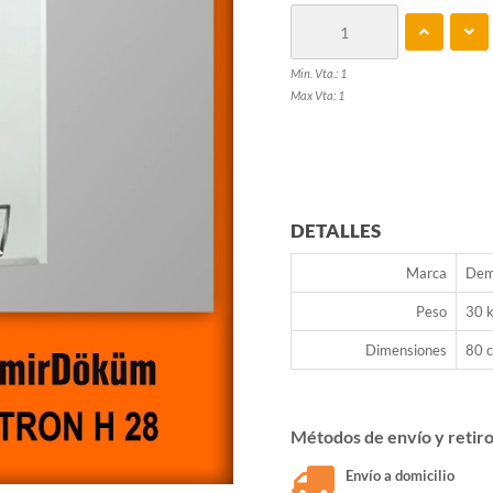
Min. Vta.: 1
Max Vta: 1
DETALLES
Marca
Dem
Peso
30 
Dimensiones
80 c
Métodos de envío y retir
Envío a domicilio