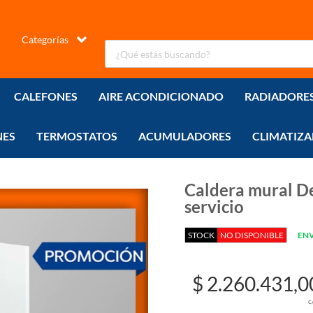
Categorías
CALEFONES
AIRE ACONDICIONADO
RADIADORE
NES
TERMOSTATOS
ACUMULADORES
CLIMATIZA
Caldera mural D
servicio
STOCK
NO DISPONIBLE
ENV
$ 2.260.431,0
c