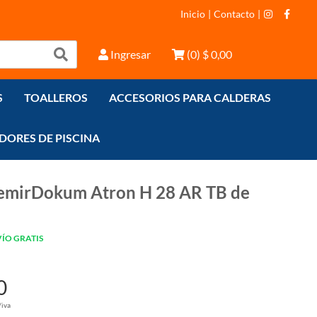
Inicio
|
Contacto
|
Ingresar
(
0
)
$ 0,00
S
TOALLEROS
ACCESORIOS PARA CALDERAS
DORES DE PISCINA
emirDokum Atron H 28 AR TB de
ÍO GRATIS
0
/iva