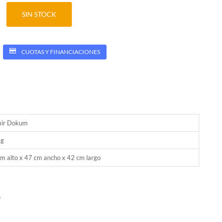
SIN STOCK
CUOTAS Y FINANCIACIONES
ir Dokum
kg
m alto x 47 cm ancho x 42 cm largo
o