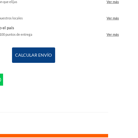
ón que elijas
Ver más
nuestros locales
Ver más
o el país
 100 puntos de entrega
Ver más
CALCULAR ENVÍO