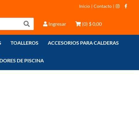
Inicio
|
Contacto
|
Ingresar
(
0
)
$ 0,00
S
TOALLEROS
ACCESORIOS PARA CALDERAS
DORES DE PISCINA