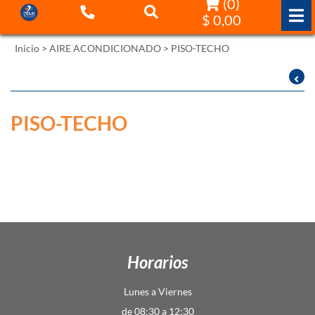
(
0
)
$ 0,00
Inicio
>
AIRE ACONDICIONADO
>
PISO-TECHO
Filtrar por:
Ordenar por:
PISO-TECHO
Horarios
Lunes a Viernes
de 08:30 a 12:30