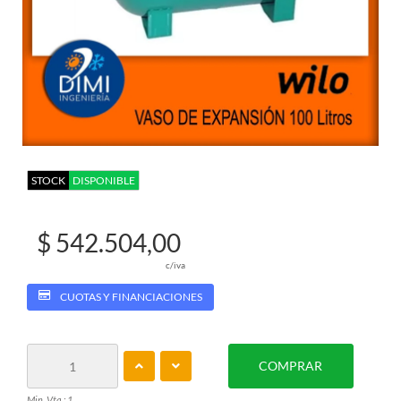
STOCK
DISPONIBLE
$ 542.504,00
c/iva
CUOTAS Y FINANCIACIONES
COMPRAR
Min. Vta.: 1