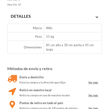
Max Vta: 10
DETALLES
Marca
Wilo
Peso
15 kg
85 cm alto x 30 cm ancho x 45 cm
Dimensiones
largo
Métodos de envío y retiro
Envío a domicilio
Envía tu compra a la dirección que elijas
Ver más
Retiro en nuestro local
Retira tu compra en uno de nuestros locales
Ver más
Puntos de retiro en todo el país
Retirá tu compra en mas de 100 puntos de entrega
Ver más