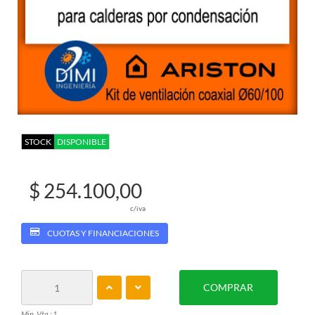
STOCK
DISPONIBLE
$ 254.100,00
c/iva
CUOTAS Y FINANCIACIONES
COMPRAR
Min. Vta.: 1