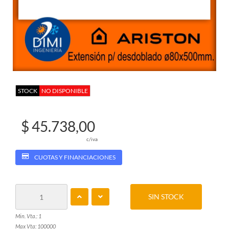
STOCK
NO DISPONIBLE
$ 45.738,00
c/iva
CUOTAS Y FINANCIACIONES
SIN STOCK
Min. Vta.: 1
Max Vta: 100000