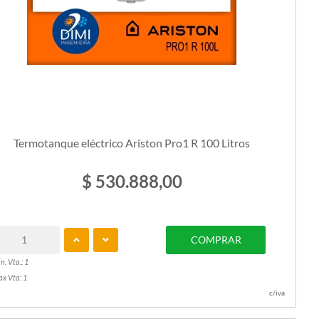
Termotanque eléctrico Ariston Pro1 R 100 Litros
$ 530.888,00
COMPRAR
n. Vta.: 1
x Vta: 1
c/iva