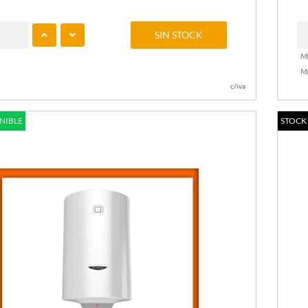
SIN STOCK
Mi
Ma
c/iva
NIBLE
STOCK