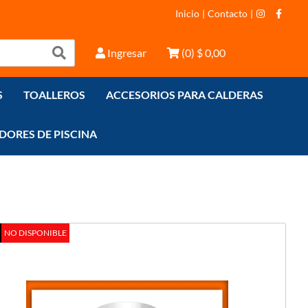
Inicio
|
Contacto
|
Ingresar
(
0
)
$ 0,00
S
TOALLEROS
ACCESORIOS PARA CALDERAS
Z - A
DORES DE PISCINA
NO DISPONIBLE