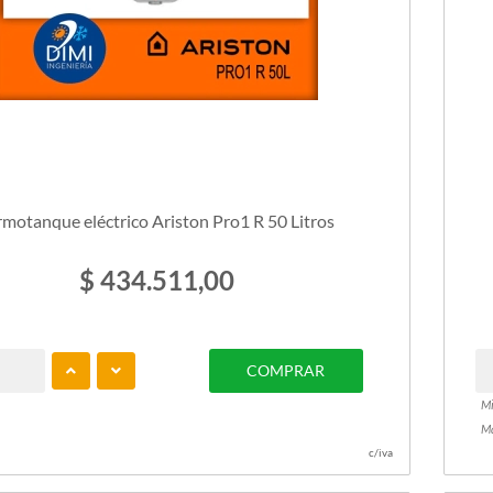
rmotanque eléctrico Ariston Pro1 R 50 Litros
$ 434.511,00
COMPRAR
Mi
Ma
c/iva