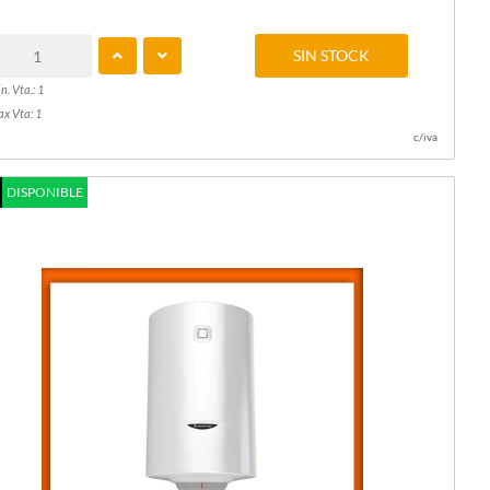
SIN STOCK
n. Vta.: 1
x Vta: 1
c/iva
DISPONIBLE