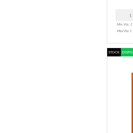
Min. Vta.: 1
Max Vta: 1
STOCK
DISPO