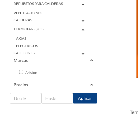
REPUESTOS PARA CALDERAS
VENTILACIONES
CALDERAS
TERMOTANQUES
A GAS
ELECTRICOS
CALEFONES
Marcas
BOMBAS
RADIADORES
Ariston
TOALLEROS
Precios
AIRE ACONDICIONADO
Aplicar
Ter